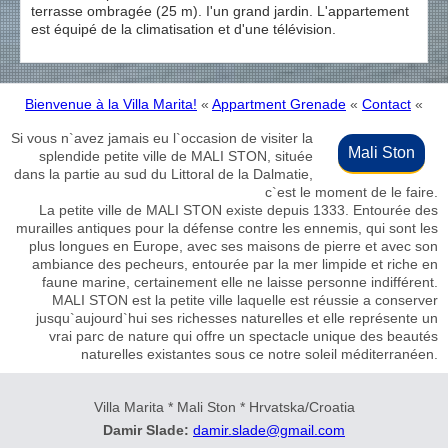
terrasse ombragée (25 m). I'un grand jardin. L'appartement
est équipé de la climatisation et d'une télévision.
Bienvenue à la Villa Marita!
«
Appartment Grenade
«
Contact
«
Si vous n`avez jamais eu l`occasion de visiter la
Mali Ston
splendide petite ville de MALI STON, située
dans la partie au sud du Littoral de la Dalmatie,
c`est le moment de le faire.
La petite ville de MALI STON existe depuis 1333. Entourée des
murailles antiques pour la défense contre les ennemis, qui sont les
plus longues en Europe, avec ses maisons de pierre et avec son
ambiance des pecheurs, entourée par la mer limpide et riche en
faune marine, certainement elle ne laisse personne indifférent.
MALI STON est la petite ville laquelle est réussie a conserver
jusqu`aujourd`hui ses richesses naturelles et elle représente un
vrai parc de nature qui offre un spectacle unique des beautés
naturelles existantes sous ce notre soleil méditerranéen.
Villa Marita * Mali Ston * Hrvatska/Croatia
Damir Slade:
damir.slade@gmail.com