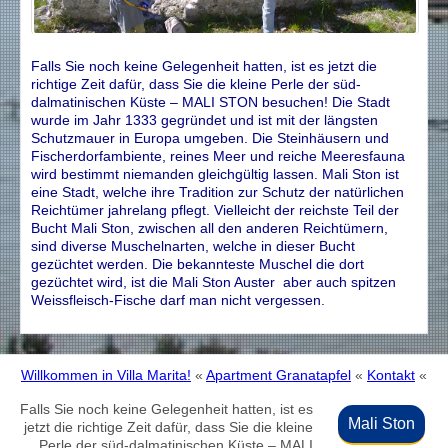
Falls Sie noch keine Gelegenheit hatten, ist es jetzt die
richtige Zeit dafür, dass Sie die kleine Perle der süd-
dalmatinischen Küste – MALI STON besuchen! Die Stadt
wurde im Jahr 1333 gegründet und ist mit der längsten
Schutzmauer in Europa umgeben. Die Steinhäusern und
Fischerdorfambiente, reines Meer und reiche Meeresfauna
wird bestimmt niemanden gleichgültig lassen. Mali Ston ist
eine Stadt, welche ihre Tradition zur Schutz der natürlichen
Reichtümer jahrelang pflegt. Vielleicht der reichste Teil der
Bucht Mali Ston, zwischen all den anderen Reichtümern,
sind diverse Muschelnarten, welche in dieser Bucht
gezüchtet werden. Die bekannteste Muschel die dort
gezüchtet wird, ist die Mali Ston Auster aber auch spitzen
Weissfleisch-Fische darf man nicht vergessen.
Willkommen in Villa Marita!
«
Apartment Granatapfel
«
Kontakt
«
Falls Sie noch keine Gelegenheit hatten, ist es
Mali Ston
jetzt die richtige Zeit dafür, dass Sie die kleine
Perle der süd-dalmatinischen Küste – MALI