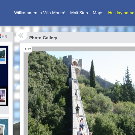
Willkommen in Villa Marita!
Mali Ston
Maps
Holiday home
HR
Photo Gallery
1/12