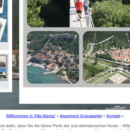
Willkommen in Villa Marita!
«
Apartment Granatapfel
«
Kontakt
«
ge Zeit dafür, dass Sie die kleine Perle der süd-dalmatinischen Küste 