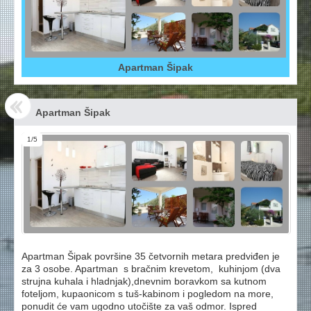
Apartman Šipak
Apartman Šipak
1/5
Apartman Šipak površine 35 četvornih metara predviđen je
za 3 osobe. Apartman s bračnim krevetom, kuhinjom (dva
strujna kuhala i hladnjak),dnevnim boravkom sa kutnom
foteljom, kupaonicom s tuš-kabinom i pogledom na more,
ponudit će vam ugodno utočište za vaš odmor. Ispred