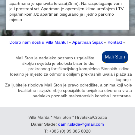
apartmana je sjenovita terasa(25 m). Na raspolaganju vam
je i prostrani vrt. Apartman je opremljen klima uređajem i TV
prijamnikom.Uz apartman osigurano je i jedno parkirno
mjesto.
Dobro nam došli u Villa Maritu!
«
Apartman Šipak
«
Kontakt
«
Mali Ston
Mali Ston je nadaleko poznato uzgajalište
školjki i svjetski je ekološki biser te dio
prekrasnog fortifikacijskog kompleksa Stonskih zidina .
Idealno je mjesto za odmor s obiljem prekrasnih uvala i plaža za
kupanje.
Za ljubitelje ribolova Mali Ston je pravo odredište, a onima koji vole
kvalitetne i svježe riblje specijalitete uvijek su otvorena vrata
nadaleko poznatih malostonskih konoba i restorana.
Villa Marita * Mali Ston * Hrvatska/Croatia
Damir Slade:
damir.slade@gmail.com
T:
+385 (0) 99 385 8020